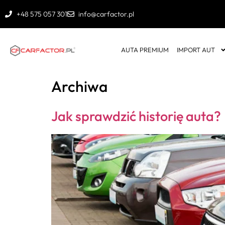
+48 575 057 301
info@carfactor.pl
AUTA PREMIUM
IMPORT AUT
Archiwa
Jak sprawdzić historię auta?