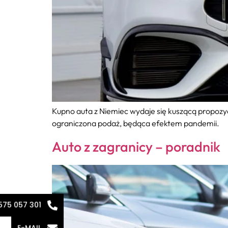
Kupno auta z Niemiec wydaje się kuszącą propozyc
ograniczona podaż, będąca efektem pandemii.
Auto z zagranicy – poradnik
575 057 301
E-MAIL