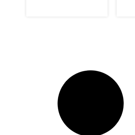
Audi A4 Avant z
Nis
Niemiec
Saf