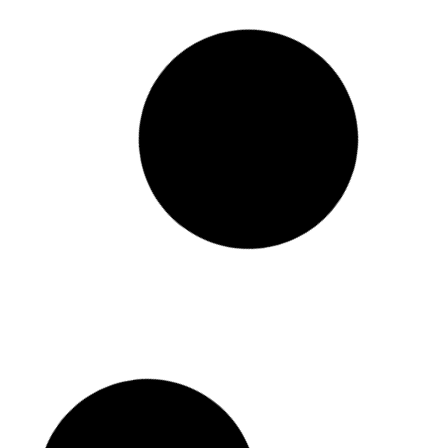
aju
Maserati Granturismo
z Japonii