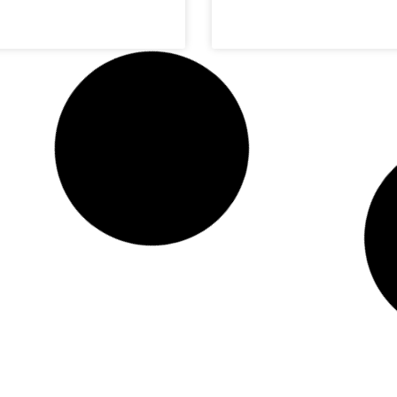
san Patrol Super
Mercedes G63 Bra
ari z Dubaju
z Dubaju