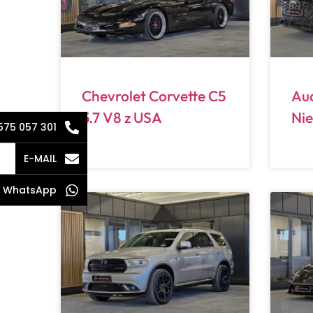
Chevrolet Corvette C5
Aud
5.7 V8 z USA
Ni
575 057 301
E-MAIL
WhatsApp