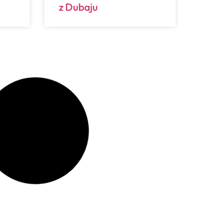
z Dubaju
bus
Suzuki Jimny BRABUS
z Dubaju