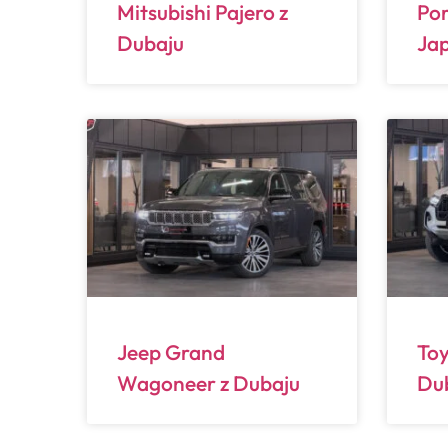
Mitsubishi Pajero z
Por
Dubaju
Jap
Jeep Grand
Toy
Wagoneer z Dubaju
Du