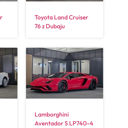
r
Toyota Land Cruiser
76 z Dubaju
Lamborghini
Aventador S LP740-4