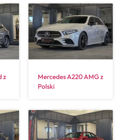
 z
Mercedes A220 AMG z
Polski