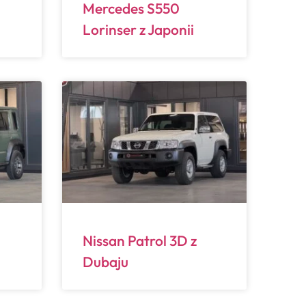
Mercedes S550
Lorinser z Japonii
Nissan Patrol 3D z
Dubaju