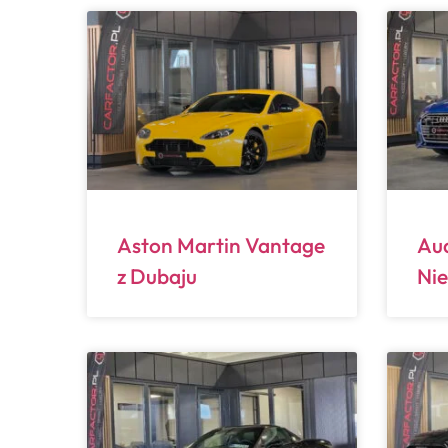
Aston Martin Vantage
Aud
z Dubaju
Ni