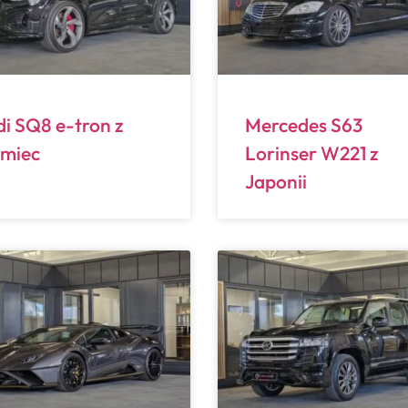
i SQ8 e-tron z
Mercedes S63
emiec
Lorinser W221 z
Japonii