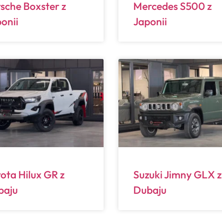
sche Boxster z
Mercedes S500 z
onii
Japonii
ota Hilux GR z
Suzuki Jimny GLX z
baju
Dubaju