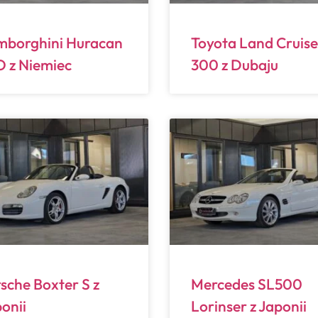
mborghini Huracan
Toyota Land Cruise
 z Niemiec
300 z Dubaju
sche Boxter S z
Mercedes SL500
onii
Lorinser z Japonii