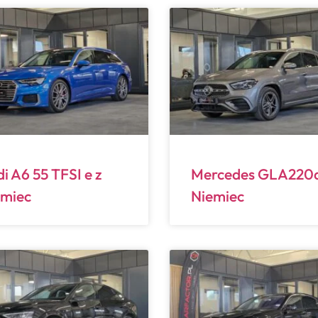
i A6 55 TFSI e z
Mercedes GLA220d
emiec
Niemiec