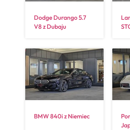
Dodge Durango 5.7
La
V8 z Dubaju
STO
BMW 840i z Niemiec
Por
Jap