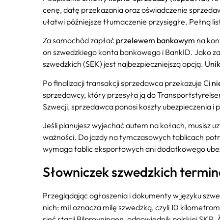
cenę, datę przekazania oraz oświadczenie sprzedaw
ułatwi późniejsze tłumaczenie przysięgłe. Pełną 
Za samochód zapłać
przelewem bankowym
na kon
on szwedzkiego konta bankowego i BankID. Jako za
szwedzkich (SEK) jest najbezpieczniejszą opcją.
Unik
Po finalizacji transakcji sprzedawca przekazuje Ci
ni
sprzedawcy, który przesyła ją do Transportstyrelse
Szwecji, sprzedawca ponosi koszty ubezpieczenia i
Jeśli planujesz wyjechać autem na kołach, musisz u
ważności. Do jazdy na tymczasowych tablicach potrz
wymaga tablic eksportowych ani dodatkowego ubez
Słowniczek szwedzkich termi
Przeglądając ogłoszenia i dokumenty w języku szwe
nich:
mil
oznacza milę szwedzką, czyli 10 kilometrom
sieć stacji Bilprovningen, odpowiednik polskiej SKP.