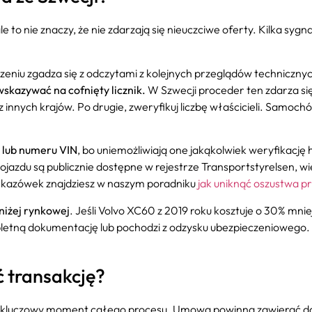
 to nie znaczy, że nie zdarzają się nieuczciwe oferty. Kilka s
eniu zgadza się z odczytami z kolejnych przeglądów technicznyc
skazywać na cofnięty licznik.
W Szwecji proceder ten zdarza się r
nnych krajów. Po drugie, zweryfikuj liczbę właścicieli. Samochód,
o lub numeru VIN
, bo uniemożliwiają one jakąkolwiek weryfikację 
ojazdu są publicznie dostępne w rejestrze Transportstyrelsen
kazówek znajdziesz w naszym poradniku
jak uniknąć oszustwa pr
niżej rynkowej
. Jeśli Volvo XC60 z 2019 roku kosztuje o 30% mni
tną dokumentację lub pochodzi z odzysku ubezpieczeniowego. Zas
ć transakcję?
 kluczowy moment całego procesu. Umowa powinna zawierać dane