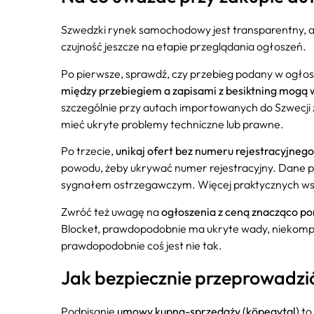
Szwedzki rynek samochodowy jest transparentny, ale
czujność jeszcze na etapie przeglądania ogłoszeń.
Po pierwsze, sprawdź, czy przebieg podany w ogłosz
między przebiegiem a zapisami z besiktning mogą w
szczególnie przy autach importowanych do Szwecji z i
mieć ukryte problemy techniczne lub prawne.
Po trzecie,
unikaj ofert bez numeru rejestracyjneg
powodu, żeby ukrywać numer rejestracyjny. Dane p
sygnałem ostrzegawczym. Więcej praktycznych ws
Zwróć też uwagę na
ogłoszenia z ceną znacząco po
Blocket, prawdopodobnie ma ukryte wady, niekomple
prawdopodobnie coś jest nie tak.
Jak bezpiecznie przeprowadzi
Podpisanie
umowy kupna-sprzedaży (köpeavtal)
to