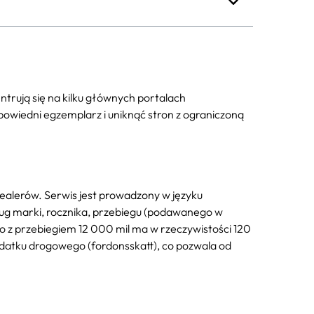
trują się na kilku głównych portalach
dpowiedni egzemplarz i uniknąć stron z ograniczoną
dealerów. Serwis jest prowadzony w języku
ług marki, rocznika, przebiegu (podawanego w
to z przebiegiem 12 000 mil ma w rzeczywistości 120
odatku drogowego (fordonsskatt), co pozwala od