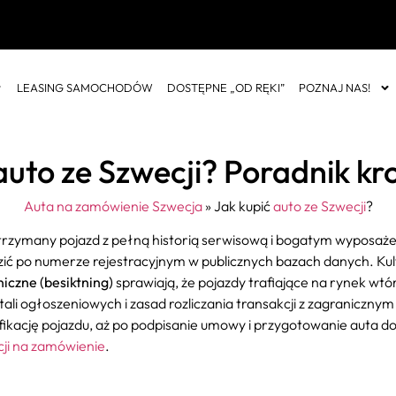
LEASING SAMOCHODÓW
DOSTĘPNE „OD RĘKI”
POZNAJ NAS!
auto ze Szwecji? Poradnik kr
Auta na zamówienie Szwecja
»
Jak kupić
auto ze Szwecji
?
trzymany pojazd z pełną historią serwisową i bogatym wyposaże
ić po numerze rejestracyjnym w publicznych bazach danych. Kul
iczne (besiktning)
sprawiają, że pojazdy trafiające na rynek w
ali ogłoszeniowych i zasad rozliczania transakcji z zagranic
ikację pojazdu, aż po podpisanie umowy i przygotowanie auta do w
cji na zamówienie
.