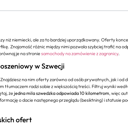
niż niemiecki, ale za to bardziej uporządkowany. Oferty koncen
fikę. Znajomość różnic między nimi pozwala szybciej trafić na o
orównaj je na stronie
samochody na zamówienie z zagranicy
.
głoszeniowy w Szwecji
Znajdziesz na nim oferty zarówno od osób prywatnych, jak i od 
łumaczem radzi sobie z większością treści. Filtruj wyniki wed
ętaj, że
jedna mila szwedzka odpowiada 10 kilometrom
, więc au
ormację o dacie następnego przeglądu (besiktning) i statusie p
kich ofert