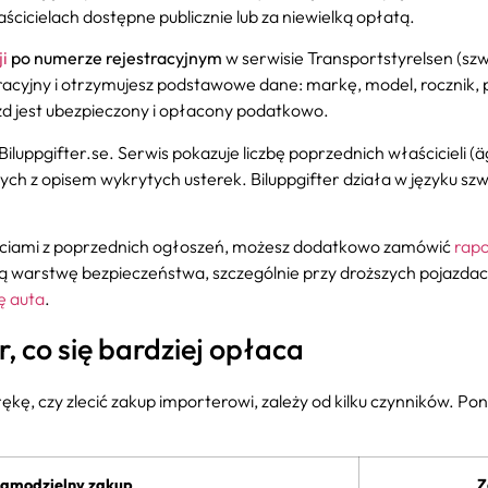
cicielach dostępne publicznie lub za niewielką opłatą.
i
po numerze rejestracyjnym
w serwisie Transportstyrelsen (szw
racyjny i otrzymujesz podstawowe dane: markę, model, rocznik, 
azd jest ubezpieczony i opłacony podatkowo.
iluppgifter.se. Serwis pokazuje liczbę poprzednich właścicieli (ä
ych z opisem wykrytych usterek. Biluppgifter działa w języku szw
zdjęciami z poprzednich ogłoszeń, możesz dodatkowo zamówić
rapo
wą warstwę bezpieczeństwa, szczególnie przy droższych pojazda
ię auta
.
, co się bardziej opłaca
rękę, czy zlecić zakup importerowi, zależy od kilku czynników. Po
amodzielny zakup
Z