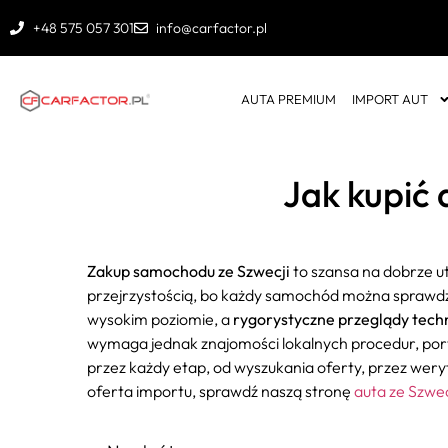
+48 575 057 301
info@carfactor.pl
AUTA PREMIUM
IMPORT AUT
Jak kupić 
Zakup samochodu ze Szwecji
to szansa na dobrze u
przejrzystością, bo każdy samochód można sprawdz
wysokim poziomie, a
rygorystyczne przeglądy techn
wymaga jednak znajomości lokalnych procedur, port
przez każdy etap, od wyszukania oferty, przez weryf
oferta importu, sprawdź naszą stronę
auta ze Szwe