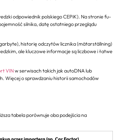
edzki odpowiednik polskiego CEPiK). Na stronie fu-
pojemność silnika, datę ostatniego przeglądu
garbyte), historię odczytów licznika (mätarställning)
edzkim, ale kluczowe informacje są liczbowe i łatwe
rt VIN
w serwisach takich jak autoDNA lub
ch. Więcej o sprawdzaniu historii samochodów
niższa tabela porównuje oba podejścia na
akup przez importera (np. Car Factor)