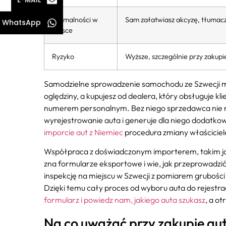
Formalności w
Sam załatwiasz akcyzę, tłumacz
WhatsApp
Polsce
Ryzyko
Wyższe, szczególnie przy zaku
Samodzielne sprowadzenie samochodu ze Szwecji ma s
oględziny, a kupujesz od dealera, który obsługuje k
numerem personalnym. Bez niego sprzedawca nie mo
wyrejestrowanie auta i generuje dla niego dodatko
imporcie aut z Niemiec
procedura zmiany właściciela
Współpraca z doświadczonym importerem, takim j
zna formularze eksportowe i wie, jak przeprowadzi
inspekcję na miejscu w Szwecji z pomiarem grubości 
Dzięki temu cały proces od wyboru auta do rejestrac
formularz i powiedz nam, jakiego auta szukasz
, a o
Na co uważać przy zakupie aut