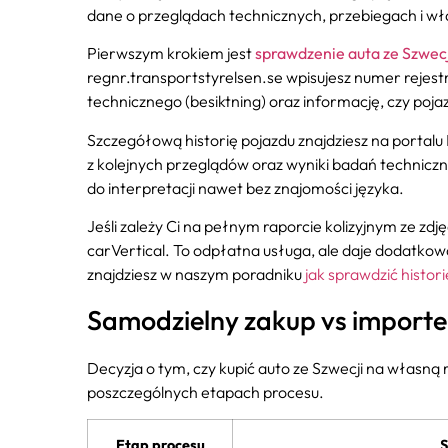
dane o przeglądach technicznych, przebiegach i właś
Pierwszym krokiem jest
sprawdzenie auta ze Szwecj
regnr.transportstyrelsen.se wpisujesz numer rejest
technicznego (besiktning) oraz informację, czy poj
Szczegółową historię pojazdu znajdziesz na portalu B
z kolejnych przeglądów oraz wyniki badań techniczn
do interpretacji nawet bez znajomości języka.
Jeśli zależy Ci na pełnym raporcie kolizyjnym ze 
carVertical. To odpłatna usługa, ale daje dodatko
znajdziesz w naszym poradniku
jak sprawdzić histor
Samodzielny zakup vs importer
Decyzja o tym, czy kupić auto ze Szwecji na własną 
poszczególnych etapach procesu.
Etap procesu
S