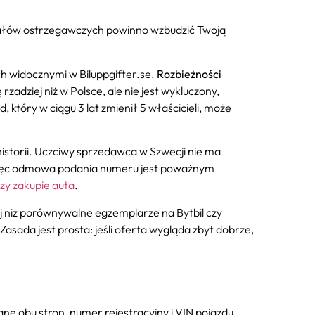
ygnałów ostrzegawczych powinno wzbudzić Twoją
h widocznymi w Biluppgifter.se.
Rozbieżności
zadziej niż w Polsce, ale nie jest wykluczony,
 który w ciągu 3 lat zmienił 5 właścicieli, może
historii. Uczciwy sprzedawca w Szwecji nie ma
, więc odmowa podania numeru jest poważnym
zy zakupie auta
.
ej niż porównywalne egzemplarze na Bytbil czy
ada jest prosta: jeśli oferta wygląda zbyt dobrze,
 obu stron, numer rejestracyjny i VIN pojazdu,