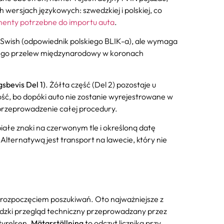
ersjach językowych: szwedzkiej i polskiej, co
menty potrzebne do importu auta
.
 Swish (odpowiednik polskiego BLIK-a), ale wymaga
atego przelew międzynarodowy w koronach
sbevis Del 1)
. Żółta część (Del 2) pozostaje u
ść, bo dopóki auto nie zostanie wyrejestrowane w
 przeprowadzenie całej procedury.
białe znaki na czerwonym tle i określoną datę
lternatywą jest transport na lawecie, który nie
d rozpoczęciem poszukiwań. Oto najważniejsze z
dzki przegląd techniczny przeprowadzany przez
tyrelsen.
Mätarställning
to odczyt licznika przy