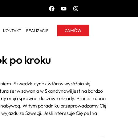
ZAMÓW
KONTAKT
REALIZACJE
ok po kroku
niem. Szwedzki rynek wtórny wyróżnia się
tura serwisowania w Skandynawii jest na bardzo
tórny mają sprawne kluczowe układy. Proces kupna
znym nabywcą. W tym poradniku przeprowadzamy Cię
yjazdu ze Szwecji. Jeśli interesuje Cię pełna