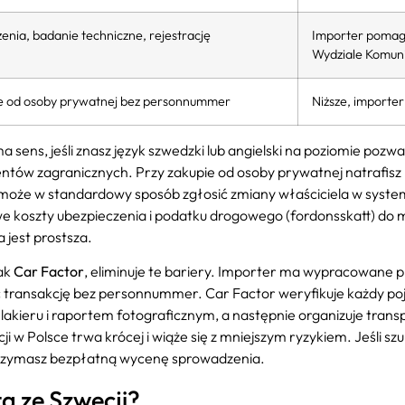
enia, badanie techniczne, rejestrację
Importer pomaga
Wydziale Komuni
pie od osoby prywatnej bez personnummer
Niższe, importe
ens, jeśli znasz język szwedzki lub angielski na poziomie pozwa
lientów zagranicznych. Przy zakupie od osoby prywatnej natrafisz
że w standardowy sposób zgłosić zmiany właściciela w systemi
we koszty ubezpieczenia i podatku drogowego (fordonsskatt) do
 jest prostsza.
ak
Car Factor
, eliminuje te bariery. Importer ma wypracowane 
ć transakcję bez personnummer. Car Factor weryfikuje każdy po
lakieru i raportem fotograficznym, a następnie organizuje trans
ji w Polsce trwa krócej i wiąże się z mniejszym ryzykiem. Jeśli 
trzymasz bezpłatną wycenę sprowadzenia.
a ze Szwecji?