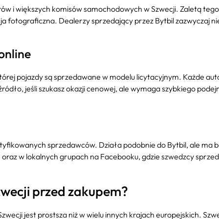
rów i większych komisów samochodowych w Szwecji. Zaletą tego p
a fotograficzna. Dealerzy sprzedający przez Bytbil zazwyczaj n
online
której pojazdy są sprzedawane w modelu licytacyjnym. Każde aut
 źródło, jeśli szukasz okazji cenowej, ale wymaga szybkiego pode
yfikowanych sprzedawców. Działa podobnie do Bytbil, ale ma bardzi
e oraz w lokalnych grupach na Facebooku, gdzie szwedzcy sprzeda
zwecji przed zakupem?
Szwecji jest prostsza niż w wielu innych krajach europejskich. Szw