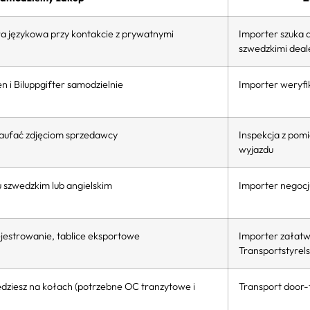
ra językowa przy kontakcie z prywatnymi
Importer szuka 
szwedzkimi deal
 i Biluppgifter samodzielnie
Importer weryfik
 zaufać zdjęciom sprzedawcy
Inspekcja z pom
wyjazdu
u szwedzkim lub angielskim
Importer negocj
estrowanie, tablice eksportowe
Importer załatw
Transportstyrel
edziesz na kołach (potrzebne OC tranzytowe i
Transport door-