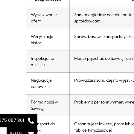
Wyszukiwanie
Sam przeglądasz portale, barie
ofert
sprzedawcami
Weryfikacja
Sprawdzasz w Transportstyrelsen
historii
Inspekcja na
Musisz pojechać do Szwecji lub
miejscu
Negocjacje
Prowadzisz sam, często w język
cenowe
Formalności w
Problem z personnummer, wyrej
Szwecji
575 057 301
Transport do
Organizujesz lawetę, prom lub j
Polski
tablice tymczasowe)
E-MAIL