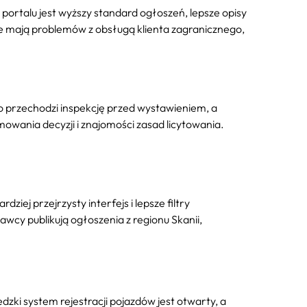
ortalu jest wyższy standard ogłoszeń, lepsze opisy
ie mają problemów z obsługą klienta zagranicznego,
o przechodzi inspekcję przed wystawieniem, a
jmowania decyzji i znajomości zasad licytowania.
ej przejrzysty interfejs i lepsze filtry
wcy publikują ogłoszenia z regionu Skanii,
edzki system rejestracji pojazdów jest otwarty, a