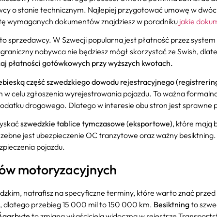
cy o stanie technicznym. Najlepiej przygotować umowę w dwóch w
listę wymaganych dokumentów znajdziesz w poradniku
jakie doku
to sprzedawcy. W Szwecji popularna jest płatność przez system
graniczny nabywca nie będziesz mógł skorzystać ze Swish, dl
aj płatności gotówkowych przy wyższych kwotach.
ebieską część szwedzkiego dowodu rejestracyjnego (registrering
n w celu zgłoszenia wyrejestrowania pojazdu. To ważna formalno
 podatku drogowego. Dlatego w interesie obu stron jest sprawne
zyskać
szwedzkie tablice tymczasowe (eksportowe)
, które mają 
ebne jest ubezpieczenie OC tranzytowe oraz ważny besiktning. A
pieczenia pojazdu.
nów motoryzacyjnych
dzkim, natrafisz na specyficzne terminy, które warto znać prze
, dlatego przebieg 15 000 mil to 150 000 km.
Besiktning
to szwe
Ägarbyte
to zmiana właściciela widoczna w rejestrze Transports