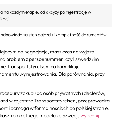
 na każdym etapie, od akcyzy po rejestrację w
kacji
r odpowiada za stan pojazdu i kompletność dokumentów
lającym na negocjacje, masz czas na wyjazd i
 na
problem z personnummer
, czyli szwedzkim
e Transportstyrelsen, co komplikuje
 momentu wyrejestrowania. Dla porównania, przy
procedury zakupu od osób prywatnych i dealerów,
jazd w rejestrze Transportstyrelsen, przeprowadza
port i pomaga w formalnościach po polskiej stronie.
szukasz konkretnego modelu ze Szwecji,
wypełnij