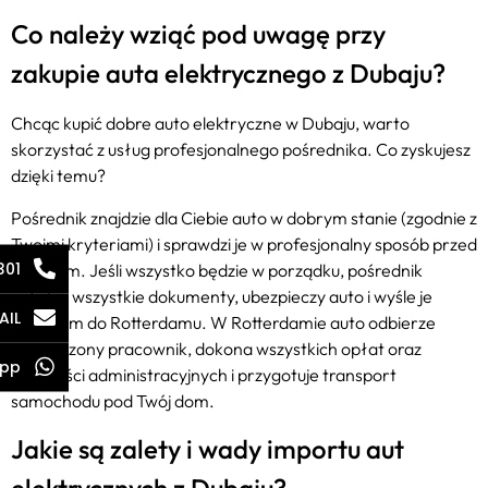
Co należy wziąć pod uwagę przy
zakupie auta elektrycznego z Dubaju?
Chcąc kupić dobre auto elektryczne w Dubaju, warto
skorzystać z usług profesjonalnego pośrednika. Co zyskujesz
dzięki temu?
Pośrednik znajdzie dla Ciebie auto w dobrym stanie (zgodnie z
Twoimi kryteriami) i sprawdzi je w profesjonalny sposób przed
301
zakupem. Jeśli wszystko będzie w porządku, pośrednik
załatwi wszystkie dokumenty, ubezpieczy auto i wyśle je
AIL
frachtem do Rotterdamu. W Rotterdamie auto odbierze
wyznaczony pracownik, dokona wszystkich opłat oraz
pp
czynności administracyjnych i przygotuje transport
samochodu pod Twój dom.
Jakie są zalety i wady importu aut
elektrycznych z Dubaju?