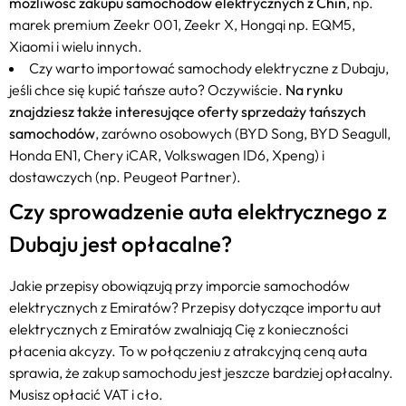
możliwość zakupu samochodów elektrycznych z Chin
, np.
marek premium Zeekr 001, Zeekr X, Hongqi np. EQM5,
Xiaomi i wielu innych.
Czy warto importować samochody elektryczne z Dubaju,
jeśli chce się kupić tańsze auto? Oczywiście.
Na rynku
znajdziesz także interesujące oferty sprzedaży tańszych
samochodów
, zarówno osobowych (BYD Song, BYD Seagull,
Honda EN1, Chery iCAR, Volkswagen ID6, Xpeng) i
dostawczych (np. Peugeot Partner).
Czy sprowadzenie auta elektrycznego z
Dubaju jest opłacalne?
Jakie przepisy obowiązują przy imporcie samochodów
elektrycznych z Emiratów? Przepisy dotyczące importu aut
elektrycznych z Emiratów zwalniają Cię z konieczności
płacenia akcyzy. To w połączeniu z atrakcyjną ceną auta
sprawia, że zakup samochodu jest jeszcze bardziej opłacalny.
Musisz opłacić VAT i cło.