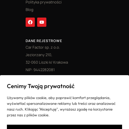
Polityka prywatności
Blog
DANE REJESTROWE
Car Factor sp. z o.o.
Jeziorzany 210,
32-060 Liszki k/ Krakowa
NIP: 9442282081
Ostatnie realizacje
Cenimy Twoją prywatność
Mitsubishi Pajero z Dubaju
Porsche Boxster z Japonii
Używamy plików cookie, aby poprawić komfort przeglądania,
Mercedes S500 z Japonii
wyświetlać spersonalizowane reklamy lub treści oraz analizować
Mercedes S550 Lorinser z Japonii
nasz ruch. Klikając "Akceptuję", wyrażasz zgodę na korzystanie
Jeep Grand Wagoneer z Dubaju
przez nas z plików cookie.