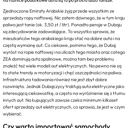
Zjednoczone Emiraty Arabskie żyją przede wszystkim ze
sprzedaży ropy naftowej. Nic zatem dziwnego, że w tym kraju
paliwo jest tanie (ok. 3,50 zł / litr). Ponadto pensje w Dubaju
są zdecydowanie zadowalające. To wszystko sprawia, że
mieszkańców tego arabskiego kraju stać na dobre auta i na
częstą wymianę aut. Co ciekawe, pomimo tego, że Dubaj
wyrósł na ropie naftowej i na ulicach tego miasta oraz całego
ZEA dominują auta spalinowe, można tam bez problemu
znaleźć też wiele modeli aut elektrycznych. Na pewno nie są
to stałe trendy w motoryzacji i chęć oszczędności na paliwa.
Infrastruktura ładowania również nie jest zbyt dobre
rozwinięta. Jednak Dubajczycy traktują auta elektryczne jako
interesującą ciekawostkę, a często na wyróżnienie się z tłumu
innych aut. Na kupujących zawsze czeka minimum kilkaset
ofert sprzedaży aut elektrycznych, co sprawia, że jest w czym
wybierać.
Czy warto importować samochody