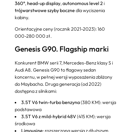
360°
,
head-up display
,
autonomous level 2
i
trójwarstwowe szyby boczne
dla wyciszenia
kabiny.
Orientacyjne ceny (rocznik 2021-2023): 160
000-280 000 zł.
Genesis G90. Flagship marki
Konkurent BMW serii 7, Mercedes-Benz klasy S i
Audi A8. Genesis G90 to flagowy sedan
koncernu, w pełnej wersji wyposażenia zbliżony
do Maybacha. Druga generacja (od 2022)
dostępna z silnikami:
3.5T V6 twin-turbo benzyna
(380 KM): wersja
podstawowa
3.5T V6 z mild-hybrid 48V
(415 KM): wersja
środkowa
Limousine
: rozszerzona wersja z dłuższym