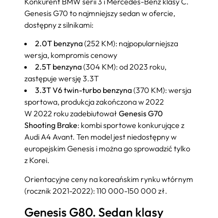
Konkurent BMW serii 3 i Mercedes-Benz klasy C.
Genesis G70 to najmniejszy sedan w ofercie,
dostępny z silnikami:
2.0T benzyna
(252 KM): najpopularniejsza
wersja, kompromis cenowy
2.5T benzyna
(304 KM): od 2023 roku,
zastępuje wersję 3.3T
3.3T V6 twin-turbo benzyna
(370 KM): wersja
sportowa, produkcja zakończona w 2022
W 2022 roku zadebiutował
Genesis G70
Shooting Brake
: kombi sportowe konkurujące z
Audi A4 Avant. Ten model jest niedostępny w
europejskim Genesis i można go sprowadzić tylko
z Korei.
Orientacyjne ceny na koreańskim rynku wtórnym
(rocznik 2021-2022): 110 000-150 000 zł.
Genesis G80. Sedan klasy