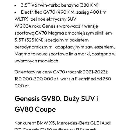
3.5T V6 twin-turbo benzyna
(380 KM)
Electrified GV70
(490 KM, zasięg 400 km
WLTP): pełnoelektryczny SUV
W 2024 roku Genesis wprowadził
wersję
sportową GV70 Magma
z mocniejszym silnikiem
3.5T (525 KM), specjalnym pakietem
aerodynamicznym i adaptacyjnym zawieszeniem.
Magma to nowa sportowa linia marki, dostępna w
wybranych modelach.
Orientacyjne ceny GV70 (rocznik 2021-2023):
180 000-300 000 zł, wersja Electrified od 230
000 zł.
Genesis GV80. Duży SUV i
GV80 Coupe
Konkurent BMW X5, Mercedes-Benz GLE i Audi
Q7. Genesis GV80 to flagowy SUV marki,