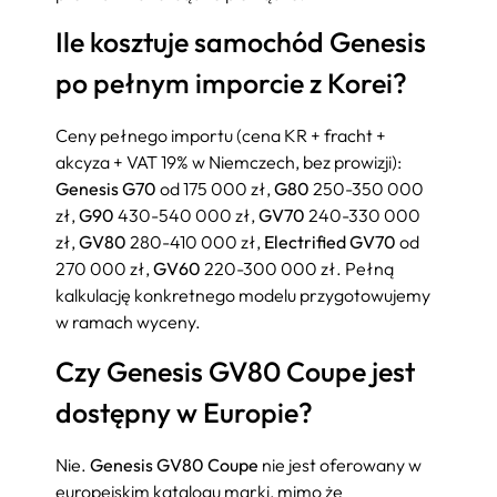
Ile kosztuje samochód Genesis
po pełnym imporcie z Korei?
Ceny pełnego importu (cena KR + fracht +
akcyza + VAT 19% w Niemczech, bez prowizji):
Genesis G70
od 175 000 zł,
G80
250-350 000
zł,
G90
430-540 000 zł,
GV70
240-330 000
zł,
GV80
280-410 000 zł,
Electrified GV70
od
270 000 zł,
GV60
220-300 000 zł. Pełną
kalkulację konkretnego modelu przygotowujemy
w ramach wyceny.
Czy Genesis GV80 Coupe jest
dostępny w Europie?
Nie.
Genesis GV80 Coupe
nie jest oferowany w
europejskim katalogu marki, mimo że