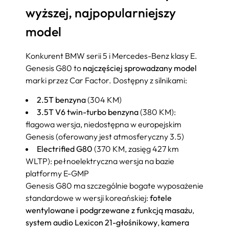
wyższej, najpopularniejszy
model
Konkurent BMW serii 5 i Mercedes-Benz klasy E.
Genesis G80 to
najczęściej sprowadzany model
marki przez Car Factor. Dostępny z silnikami:
2.5T benzyna
(304 KM)
3.5T V6 twin-turbo benzyna
(380 KM):
flagowa wersja, niedostępna w europejskim
Genesis (oferowany jest atmosferyczny 3.5)
Electrified G80
(370 KM, zasięg 427 km
WLTP): pełnoelektryczna wersja na bazie
platformy E-GMP
Genesis G80 ma szczególnie bogate wyposażenie
standardowe w wersji koreańskiej:
fotele
wentylowane i podgrzewane z funkcją masażu
,
system audio Lexicon 21-głośnikowy
,
kamera