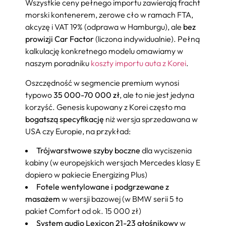
Wszystkie ceny pełnego importu zawierają fracht
morski kontenerem, zerowe cło w ramach FTA,
akcyzę i VAT 19% (odprawa w Hamburgu), ale
bez
prowizji Car Factor
(liczona indywidualnie). Pełną
kalkulację konkretnego modelu omawiamy w
naszym poradniku
koszty importu auta z Korei
.
Oszczędność w segmencie premium wynosi
typowo
35 000-70 000 zł
, ale to nie jest jedyna
korzyść. Genesis kupowany z Korei często ma
bogatszą specyfikację
niż wersja sprzedawana w
USA czy Europie, na przykład:
Trójwarstwowe szyby boczne
dla wyciszenia
kabiny (w europejskich wersjach Mercedes klasy E
dopiero w pakiecie Energizing Plus)
Fotele wentylowane i podgrzewane z
masażem
w wersji bazowej (w BMW serii 5 to
pakiet Comfort od ok. 15 000 zł)
System audio Lexicon 21-23 głośnikowy
w