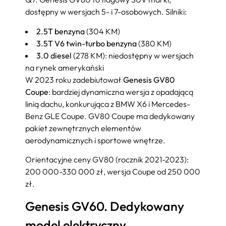
dostępny w wersjach 5- i 7-osobowych. Silniki:
2.5T benzyna
(304 KM)
3.5T V6 twin-turbo benzyna
(380 KM)
3.0 diesel
(278 KM): niedostępny w wersjach
na rynek amerykański
W 2023 roku zadebiutował
Genesis GV80
Coupe
: bardziej dynamiczna wersja z opadającą
linią dachu, konkurująca z BMW X6 i Mercedes-
Benz GLE Coupe. GV80 Coupe ma dedykowany
pakiet zewnętrznych elementów
aerodynamicznych i sportowe wnętrze.
Orientacyjne ceny GV80 (rocznik 2021-2023):
200 000-330 000 zł, wersja Coupe od 250 000
zł.
Genesis GV60. Dedykowany
model elektryczny