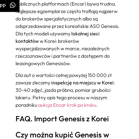
publicznych platformach (Encar) bywa trudna.
pp
Najlepsze egzemplarze często trafiają najpierw
do brokerów specjalistycznych albo są
odsprzedawane przez koreańskie ASO Genesis.
Dla tych modeli używamy
lokalnej sieci
kontaktów
w Korei: brokerów
wyspecjalizowanych w marce, niezależnych
rzeczoznawców i partnerów z dostępem do
leasingowych Genesisów.
Dla aut o wartości celnej powyżej 150 000 zł
zawsze zlecamy
inspekcję na miejscu w Korei
:
30-40 zdjęć, jazda próbna, pomiar grubości
lakieru. Pełny opis tego procesu w naszym
poradniku
aukcja Encar krok po kroku
.
FAQ. Import Genesis z Korei
Czy można kupić Genesis w