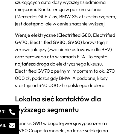
szukających auta klasy wyższej z siedmioma
miejscami. Konkurencja w polskim salonie
(Mercedes GLE 7-os, BMW X5 z trzecim rzędem)
jest dostępna, ale w cenie znacznie wyższej.
Wersje elektryczne (Electrified G80, Electrified
GV70, Electrified GV80, GV60)
korzystają z
zerowej akcyzy (zwolnienie ustawowe dla BEV)
oraz zerowego cła w ramach FTA. To często
najtańsza droga
do elektrycznego luksusu.
Electrified GV70 z pełnym importem to ok. 270
000 zł, podczas gdy BMW iX podobnej klasy
startuje od 340 000 zł u polskiego dealera.
Lokalna sieć kontaktów dla
wyższego segmentu
301
Genesis G90 w bogatej wersji wyposażenia i
AIL
GV80 Coupe to modele, na które selekcja na