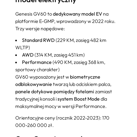
Genesis GV60 to
dedykowany model EV
na
platformie E-GMP, wprowadzony w 2022 roku.
Trzy wersje napędowe:
Standard RWD
(229 KM, zasięg 482 km
WLTP)
AWD
(314 KM, zasięg 451 km)
Performance
(490 KM, zasięg 368 km,
sportowy charakter)
GV60 wyposażony jest w
biometryczne
odblokowywanie
twarzą lub odciskiem palca,
panele dotykowe pomiędzy fotelami
zamiast
tradycyjnej konsoli i
system Boost Mode
dla
maksymalnej mocy w wersji Performance.
Orientacyjne ceny (rocznik 2022-2023): 170
000-260 000 zł.