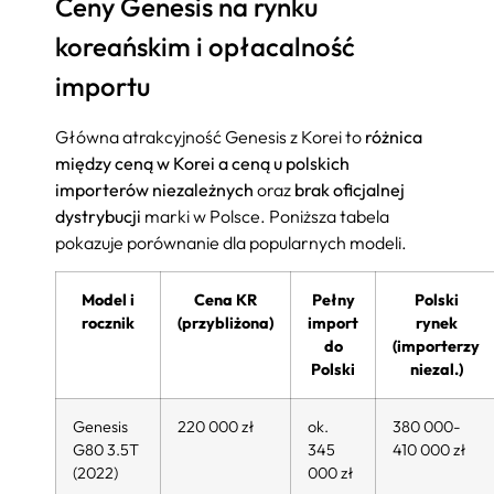
Ceny Genesis na rynku
koreańskim i opłacalność
importu
Główna atrakcyjność Genesis z Korei to
różnica
między ceną w Korei a ceną u polskich
importerów niezależnych
oraz
brak oficjalnej
dystrybucji
marki w Polsce. Poniższa tabela
pokazuje porównanie dla popularnych modeli.
Model i
Cena KR
Pełny
Polski
rocznik
(przybliżona)
import
rynek
do
(importerzy
Polski
niezal.)
Genesis
220 000 zł
ok.
380 000-
G80 3.5T
345
410 000 zł
(2022)
000 zł