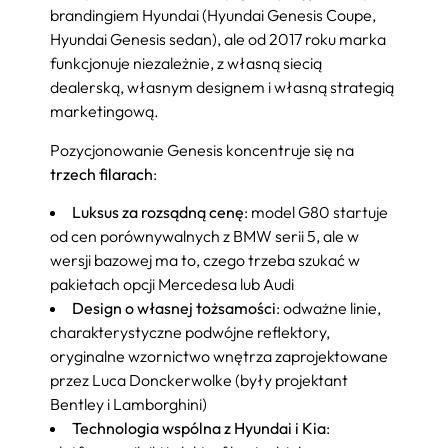
brandingiem Hyundai (Hyundai Genesis Coupe,
Hyundai Genesis sedan), ale od 2017 roku marka
funkcjonuje niezależnie, z własną siecią
dealerską, własnym designem i własną strategią
marketingową.
Pozycjonowanie Genesis koncentruje się na
trzech filarach
:
Luksus za rozsądną cenę
: model G80 startuje
od cen porównywalnych z BMW serii 5, ale w
wersji bazowej ma to, czego trzeba szukać w
pakietach opcji Mercedesa lub Audi
Design o własnej tożsamości
: odważne linie,
charakterystyczne podwójne reflektory,
oryginalne wzornictwo wnętrza zaprojektowane
przez Luca Donckerwolke (były projektant
Bentley i Lamborghini)
Technologia wspólna z Hyundai i Kia
: