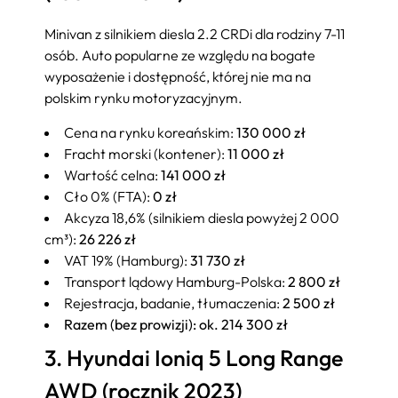
Minivan z silnikiem diesla 2.2 CRDi dla rodziny 7-11
osób. Auto popularne ze względu na bogate
wyposażenie i dostępność, której nie ma na
polskim rynku motoryzacyjnym.
Cena na rynku koreańskim:
130 000 zł
Fracht morski (kontener):
11 000 zł
Wartość celna:
141 000 zł
Cło 0% (FTA):
0 zł
Akcyza 18,6% (silnikiem diesla powyżej 2 000
cm³):
26 226 zł
VAT 19% (Hamburg):
31 730 zł
Transport lądowy Hamburg-Polska:
2 800 zł
Rejestracja, badanie, tłumaczenia:
2 500 zł
Razem (bez prowizji): ok. 214 300 zł
3. Hyundai Ioniq 5 Long Range
AWD (rocznik 2023)