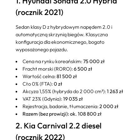
1. Hyundai Sonata 2.0 Hybrid
(rocznik 2021)
Sedan klasy D z hybrydowym napędem 2.0 i
automatyczną skrzynią biegów. Klasyczna
konfiguracja dla ekonomicznego, bogato
wyposażonego pojazdu.
Cena na rynku koreańskim:
75 000 zł
Fracht morski (RORO):
6 500 zł
Wartość celna:
81 500 zł
Cło 0% (FTA):
0 zł
Akcyza 1,55% (hybryda do 2 000 cm³):
1 263 zł
VAT 23% (Gdynia):
19 035 zł
Rejestracja, badanie, tłumaczenia:
2 000 zł
Razem (bez prowizji): ok. 108 800 zł
2. Kia Carnival 2.2 diesel
(rocznik 2022)