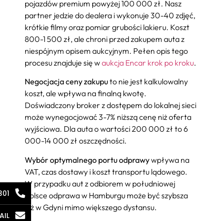
pojazdów premium powyżej 100 000 zł. Nasz
partner jedzie do dealera i wykonuje 30-40 zdjęć,
krótkie filmy oraz pomiar grubości lakieru. Koszt
800-1 500 zł, ale chroni przed zakupem auta z
niespójnym opisem aukcyjnym. Pełen opis tego
procesu znajduje się w
aukcja Encar krok po kroku
.
Negocjacja ceny zakupu
to nie jest kalkulowalny
koszt, ale wpływa na finalną kwotę.
Doświadczony broker z dostępem do lokalnej sieci
może wynegocjować 3-7% niższą cenę niż oferta
wyjściowa. Dla auta o wartości 200 000 zł to 6
000-14 000 zł oszczędności.
Wybór optymalnego portu odprawy
wpływa na
VAT, czas dostawy i koszt transportu lądowego.
W przypadku aut z odbiorem w południowej
301
Polsce odprawa w Hamburgu może być szybsza
niż w Gdyni mimo większego dystansu.
AIL