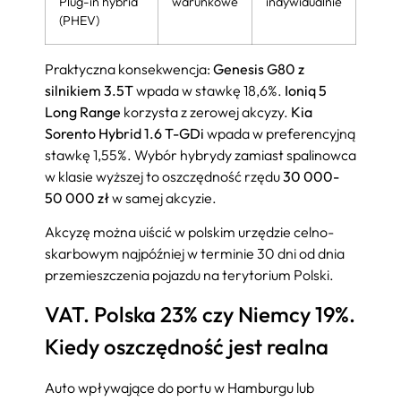
Plug-in hybrid
warunkowe
indywidualnie
(PHEV)
Praktyczna konsekwencja:
Genesis G80 z
silnikiem 3.5T
wpada w stawkę 18,6%.
Ioniq 5
Long Range
korzysta z zerowej akcyzy.
Kia
Sorento Hybrid 1.6 T-GDi
wpada w preferencyjną
stawkę 1,55%. Wybór hybrydy zamiast spalinowca
w klasie wyższej to oszczędność rzędu
30 000-
50 000 zł
w samej akcyzie.
Akcyzę można uiścić w polskim urzędzie celno-
skarbowym najpóźniej w terminie 30 dni od dnia
przemieszczenia pojazdu na terytorium Polski.
VAT. Polska 23% czy Niemcy 19%.
Kiedy oszczędność jest realna
Auto wpływające do portu w Hamburgu lub