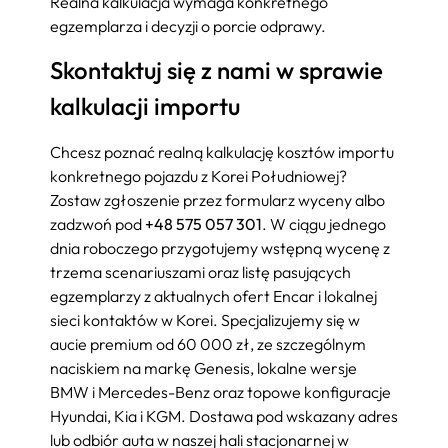
Realna kalkulacja wymaga konkretnego
egzemplarza i decyzji o porcie odprawy.
Skontaktuj się z nami w sprawie
kalkulacji importu
Chcesz poznać realną kalkulację kosztów importu
konkretnego pojazdu z Korei Południowej?
Zostaw zgłoszenie przez formularz wyceny albo
zadzwoń pod
+48 575 057 301
. W ciągu jednego
dnia roboczego przygotujemy wstępną wycenę z
trzema scenariuszami oraz listę pasujących
egzemplarzy z aktualnych ofert Encar i lokalnej
sieci kontaktów w Korei. Specjalizujemy się w
aucie premium od 60 000 zł, ze szczególnym
naciskiem na markę Genesis, lokalne wersje
BMW i Mercedes-Benz oraz topowe konfiguracje
Hyundai, Kia i KGM. Dostawa pod wskazany adres
lub odbiór auta w naszej hali stacjonarnej w