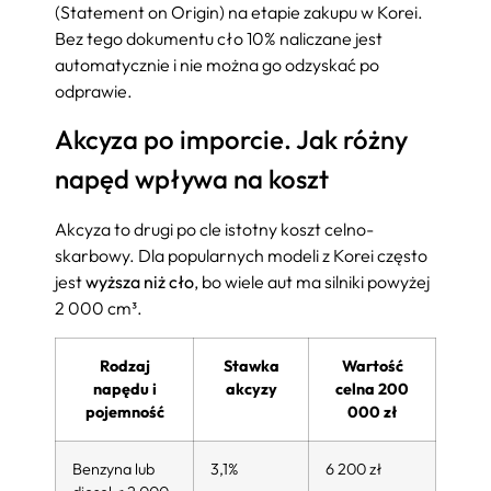
(Statement on Origin) na etapie zakupu w Korei.
Bez tego dokumentu cło 10% naliczane jest
automatycznie i nie można go odzyskać po
odprawie.
Akcyza po imporcie. Jak różny
napęd wpływa na koszt
Akcyza to drugi po cle istotny koszt celno-
skarbowy. Dla popularnych modeli z Korei często
jest
wyższa niż cło
, bo wiele aut ma silniki powyżej
2 000 cm³.
Rodzaj
Stawka
Wartość
napędu i
akcyzy
celna 200
pojemność
000 zł
Benzyna lub
3,1%
6 200 zł