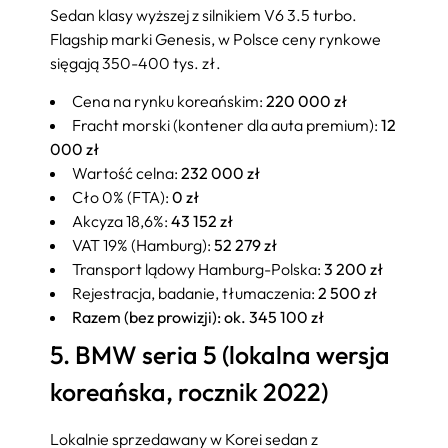
Sedan klasy wyższej z silnikiem V6 3.5 turbo.
Flagship marki Genesis, w Polsce ceny rynkowe
sięgają 350-400 tys. zł.
Cena na rynku koreańskim:
220 000 zł
Fracht morski (kontener dla auta premium):
12
000 zł
Wartość celna:
232 000 zł
Cło 0% (FTA):
0 zł
Akcyza 18,6%:
43 152 zł
VAT 19% (Hamburg):
52 279 zł
Transport lądowy Hamburg-Polska:
3 200 zł
Rejestracja, badanie, tłumaczenia:
2 500 zł
Razem (bez prowizji): ok. 345 100 zł
5. BMW seria 5 (lokalna wersja
koreańska, rocznik 2022)
Lokalnie sprzedawany w Korei sedan z