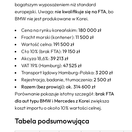
bogatszym wyposażeniem niż standard
europejski. Uwaga:
nie kwalifikuje się na FTA
, bo
BMW nie jest produkowane w Korei.
Cena na rynku koreańskim:
180 000 zł
Fracht morski (kontener):
11 500 zł
Wartość celna:
191 500 zł
Cło 10% (brak FTA):
19 150 zł
Akcyza 18,6%:
39 213 zł
VAT 19% (Hamburg):
47 525 zł
Transport lądowy Hamburg-Polska:
3 200 zł
Rejestracja, badanie, tłumaczenia:
2 500 zł
Razem (bez prowizji): ok. 314 600 zł
Porównanie pokazuje istotny szczegół:
brak FTA
dla aut typu BMW i Mercedes z Korei
zwiększa
koszt importu o około 10% wartości celnej.
Tabela podsumowująca