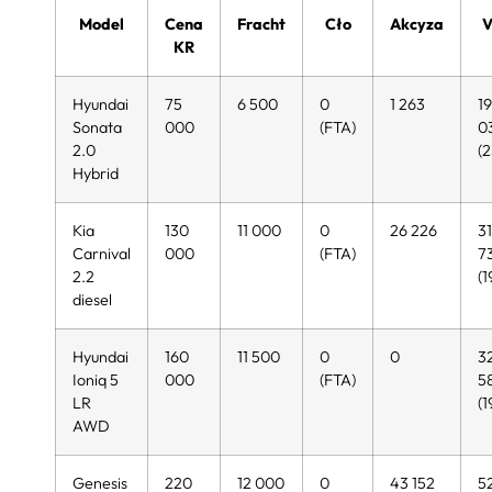
Model
Cena
Fracht
Cło
Akcyza
V
KR
Hyundai
75
6 500
0
1 263
19
Sonata
000
(FTA)
0
2.0
(
Hybrid
Kia
130
11 000
0
26 226
31
Carnival
000
(FTA)
7
2.2
(1
diesel
Hyundai
160
11 500
0
0
3
Ioniq 5
000
(FTA)
5
LR
(1
AWD
Genesis
220
12 000
0
43 152
5