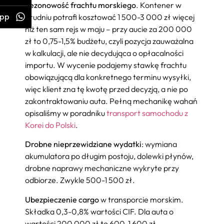
Sezonowość frachtu morskiego
. Kontener w
pp
grudniu potrafi kosztować 1 500-3 000 zł więcej
niż ten sam rejs w maju – przy aucie za 200 000
zł to 0,75-1,5% budżetu, czyli pozycja zauważalna
w kalkulacji, ale nie decydująca o opłacalności
importu. W wycenie podajemy stawkę frachtu
obowiązującą dla konkretnego terminu wysyłki,
więc klient zna tę kwotę przed decyzją, a nie po
zakontraktowaniu auta. Pełną mechanikę wahań
opisaliśmy w poradniku
transport samochodu z
Korei do Polski
.
Drobne nieprzewidziane wydatki
: wymiana
akumulatora po długim postoju, dolewki płynów,
drobne naprawy mechaniczne wykryte przy
odbiorze. Zwykle 500-1 500 zł.
Ubezpieczenie cargo
w transporcie morskim.
Składka 0,3-0,8% wartości CIF. Dla auta o
wartości 200 000 zł to 600-1 600 zł.