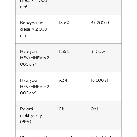
diesel ≤ 2 000
cm³
Benzyna lub
18,6%
37 200 zł
diesel > 2 000
cm³
Hybryda
1,55%
3 100 zł
HEV/MHEV ≤ 2
000 cm³
Hybryda
9,3%
18 600 zł
HEV/MHEV > 2
000 cm³
Pojazd
0%
0 zł
elektryczny
(BEV)