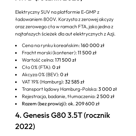
Elektryczny SUV na platformie E-GMP z
ładowaniem 800V. Korzysta z zerowej akcyzy
oraz zerowego cła w ramach FTA, jako jedna z
najtańszych ścieżek dla aut elektrycznych z Azji.
Cena na rynku koreańskim:
160 000 zł
Fracht morski (kontener):
11 500 zł
Wartość celna:
171 500 zł
Cło 0% (FTA):
0 zł
Akcyza 0% (BEV):
0 zł
VAT 19% (Hamburg):
32 585 zł
Transport lądowy Hamburg-Polska:
3 000 zł
Rejestracja, badanie, tłumaczenia:
2 500 zł
Razem (bez prowizji): ok. 209 600 zł
4. Genesis G80 3.5T (rocznik
2022)