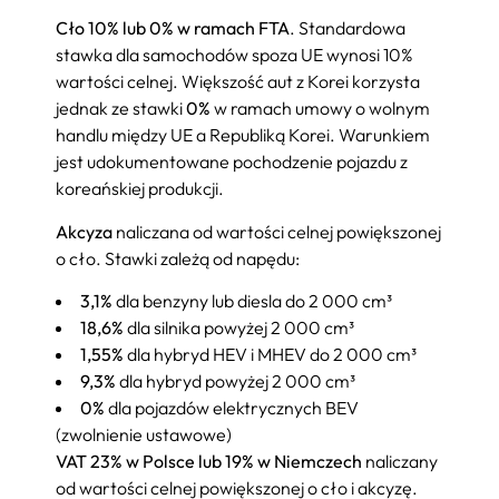
Cło 10% lub 0% w ramach FTA
. Standardowa
stawka dla samochodów spoza UE wynosi 10%
wartości celnej. Większość aut z Korei korzysta
jednak ze stawki
0%
w ramach umowy o wolnym
handlu między UE a Republiką Korei. Warunkiem
jest udokumentowane pochodzenie pojazdu z
koreańskiej produkcji.
Akcyza
naliczana od wartości celnej powiększonej
o cło. Stawki zależą od napędu:
3,1%
dla benzyny lub diesla do 2 000 cm³
18,6%
dla silnika powyżej 2 000 cm³
1,55%
dla hybryd HEV i MHEV do 2 000 cm³
9,3%
dla hybryd powyżej 2 000 cm³
0%
dla pojazdów elektrycznych BEV
(zwolnienie ustawowe)
VAT 23% w Polsce lub 19% w Niemczech
naliczany
od wartości celnej powiększonej o cło i akcyzę.