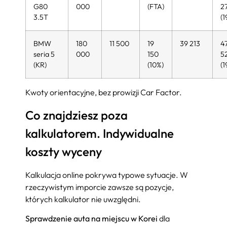
G80
000
(FTA)
2
3.5T
(1
BMW
180
11 500
19
39 213
4
seria 5
000
150
5
(KR)
(10%)
(1
Kwoty orientacyjne, bez prowizji Car Factor.
Co znajdziesz poza
kalkulatorem. Indywidualne
koszty wyceny
Kalkulacja online pokrywa typowe sytuacje. W
rzeczywistym imporcie zawsze są pozycje,
których kalkulator nie uwzględni.
Sprawdzenie auta na miejscu w Korei
dla