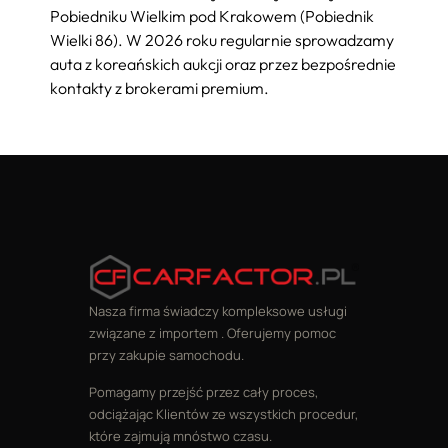
Pobiedniku Wielkim pod Krakowem (Pobiednik
Wielki 86). W 2026 roku regularnie sprowadzamy
auta z koreańskich aukcji oraz przez bezpośrednie
kontakty z brokerami premium.
Nasza firma świadczy kompleksowe usługi
związane z importem . Oferujemy pomoc
przy zakupie samochodu.
Pomagamy przejść przez cały proces,
odciążając Klientów ze wszystkich procedur,
które zajmują mnóstwo czasu.