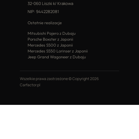
32-060 Liszki k/ Krakowa
NIP: 9442282081
Ostatnie realizacje
Mitsubishi Pajero z Dubaju
Porsche Boxster z Japonii
Mercedes S500 z Japonii
Mercedes S550 Lorinser z Japonii
Jeep Grand Wagoneer z Dubaju
Wszelkie prawa zastrzeżone © Copyright 2026
Carfactor.pl