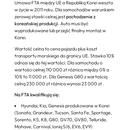
Umowa FTA między UE a Republiką Korei weszła
w życie w 2011 roku. Dla samochodów warunkiem
zerowej stawki celnej jest
pochodzenie z
koreańskiej produkcji
. Auto musi być
wyprodukowane lub przejść finalny montaż w
Korei.
Wartość celna to cena pojazdu plus koszt
transportu morskiego do granicy UE. Stawka 10%
odnosi się do tej wartości. Dla samochodu o
wartości celnej 110 000 zł różnica między 0% a
10% to 11 000 zł. Dla Genesis G80 z wartością
celną 230 000 zł różnica wynosi 23 000 zł.
Na FTA kwalifikują się:
Hyundai, Kia, Genesis produkowane w Korei
(Sonata, Grandeur, Tucson, Santa Fe, Sportage,
Sorento, K5, K8, G80, GV70, GV80, Telluride,
Mohave, Carnival, Ioniq 5/6, EV6, EV9)