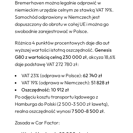
Bremerhaven można legalnie odprawić w
niemieckim urzędzie celnym ze stawką VAT 19%.
Samochód odprawiony w Niemczech jest
dopuszczony do obrotu w całej UE i można go
swobodnie zarejestrować w Polsce.
Różnica 4 punktów procentowych daje dla aut
wyższej wartości istotną oszczędność.
Genesis
G80 z wartością celną 230 000 zł
, akcyza 18,6%
daje podstawę VAT 272 780 zł:
VAT 23% (odprawa w Polsce):
62 740 zł
VAT 19% (odprawa w Niemczech):
51 828 zł
Oszczędność: 10 912 zł
Po odjęciu kosztu transportu lądowego z
Hamburga do Polski (2 500-3 500 zł lawetą),
realna oszczędność wynosi
7 500-8 500 zł
.
Zasada w Car Factor: