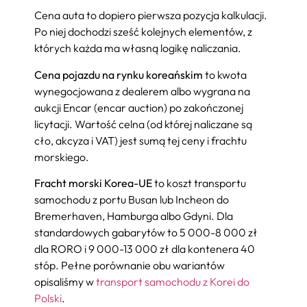
Cena auta to dopiero pierwsza pozycja kalkulacji.
Po niej dochodzi sześć kolejnych elementów, z
których każda ma własną logikę naliczania.
Cena pojazdu na rynku koreańskim
to kwota
wynegocjowana z dealerem albo wygrana na
aukcji Encar (encar auction) po zakończonej
licytacji. Wartość celna (od której naliczane są
cło, akcyza i VAT) jest sumą tej ceny i frachtu
morskiego.
Fracht morski Korea-UE
to koszt transportu
samochodu z portu Busan lub Incheon do
Bremerhaven, Hamburga albo Gdyni. Dla
standardowych gabarytów to 5 000-8 000 zł
dla RORO i 9 000-13 000 zł dla kontenera 40
stóp. Pełne porównanie obu wariantów
opisaliśmy w
transport samochodu z Korei do
Polski
.