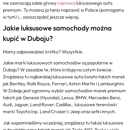
nie zawracają sobie głowy
naprawą
luksusowego auta
premium. Ty możesz ja tanio naprawić w Polsce (pomagamy
w tym) i… zaoszczędzić jeszcze więcej.
Jakie luksusowe samochody można
kupić w Dubaju?
Mamy odpowiedzieć krótko? Wszystkie.
Jakie marki luksusowych samochodów są popularne w
Dubaju? W zasadzie te, które królują na całym świecie.
Znajdziesz tu najbardziej luksusowe auta świata takich marek
jak Bentley, Rolls Royce, Ferrari, Aston Martin i Lamborghini.
W Dubaju jest ogromny wybór samochodów marek premium
takich jak Genesis (Hyundai), Lexus, BMW, Mercedes Benz,
Audi, Jaguar, Land Rover, Cadillac, luksusowe terenówki
marki Toyota (np. Land Cruiser) i Jeep oraz setki innych.
Jak wspomnieliśmy wcześniej, znajdziesz tu także luksusowe
auta elektryczne takich marek jak Tesla, NIO, Zeekr i wiele