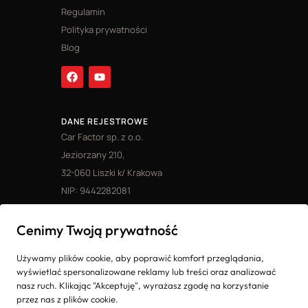
Regulamin
Polityka prywatności
Blog
DANE REJESTROWE
Car Factor sp. z o.o.
Jeziorzany 210,
32-060 Liszki k/ Krakowa
NIP: 9442282081
Ostatnie realizacje
Cenimy Twoją prywatność
Mitsubishi Pajero z Dubaju
Porsche Boxster z Japonii
Używamy plików cookie, aby poprawić komfort przeglądania,
Mercedes S500 z Japonii
wyświetlać spersonalizowane reklamy lub treści oraz analizować
Mercedes S550 Lorinser z Japonii
nasz ruch. Klikając "Akceptuję", wyrażasz zgodę na korzystanie
Jeep Grand Wagoneer z Dubaju
przez nas z plików cookie.