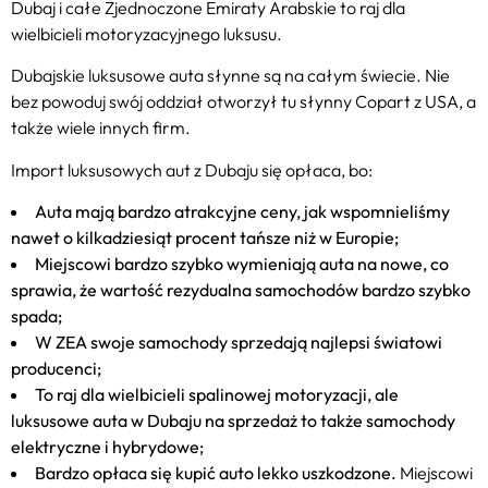
Dubaj i całe Zjednoczone Emiraty Arabskie to raj dla
wielbicieli motoryzacyjnego luksusu.
Dubajskie luksusowe auta słynne są na całym świecie. Nie
bez powoduj swój oddział otworzył tu słynny Copart z USA, a
także wiele innych firm.
Import luksusowych aut z Dubaju się opłaca, bo:
Auta mają bardzo atrakcyjne ceny, jak wspomnieliśmy
nawet o kilkadziesiąt procent tańsze niż w Europie;
Miejscowi bardzo szybko wymieniają auta na nowe, co
sprawia, że wartość rezydualna samochodów bardzo szybko
spada;
W ZEA swoje samochody sprzedają najlepsi światowi
producenci;
To raj dla wielbicieli spalinowej motoryzacji, ale
luksusowe auta w Dubaju na sprzedaż to także samochody
elektryczne i hybrydowe;
Bardzo opłaca się kupić auto lekko uszkodzone.
Miejscowi