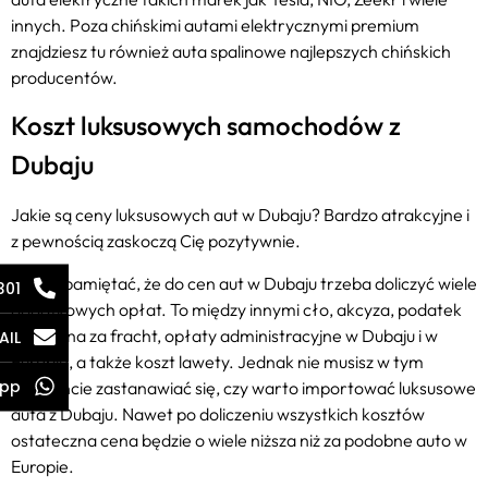
innych. Poza chińskimi autami elektrycznymi premium
znajdziesz tu również auta spalinowe najlepszych chińskich
producentów.
Koszt luksusowych samochodów z
Dubaju
Jakie są ceny luksusowych aut w Dubaju? Bardzo atrakcyjne i
z pewnością zaskoczą Cię pozytywnie.
Musisz pamiętać, że do cen aut w Dubaju trzeba doliczyć wiele
301
dodatkowych opłat. To między innymi cło, akcyza, podatek
VAT, cena za fracht, opłaty administracyjne w Dubaju i w
AIL
Europie, a także koszt lawety. Jednak nie musisz w tym
pp
momencie zastanawiać się, czy warto importować luksusowe
auta z Dubaju. Nawet po doliczeniu wszystkich kosztów
ostateczna cena będzie o wiele niższa niż za podobne auto w
Europie.