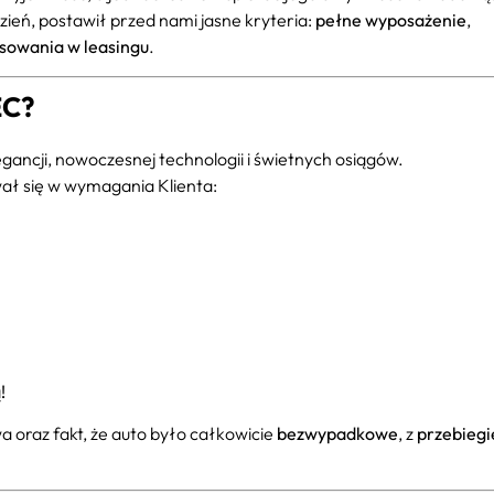
zień, postawił przed nami jasne kryteria:
pełne wyposażenie
,
nsowania w leasingu
.
EC?
egancji, nowoczesnej technologii i świetnych osiągów.
wał się w wymagania Klienta:
!
oraz fakt, że auto było całkowicie
bezwypadkowe
, z
przebieg