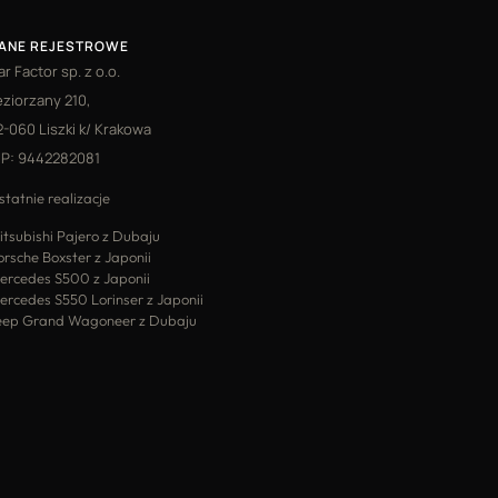
ANE REJESTROWE
ar Factor sp. z o.o.
eziorzany 210,
2-060 Liszki k/ Krakowa
IP: 9442282081
statnie realizacje
itsubishi Pajero z Dubaju
orsche Boxster z Japonii
ercedes S500 z Japonii
ercedes S550 Lorinser z Japonii
eep Grand Wagoneer z Dubaju