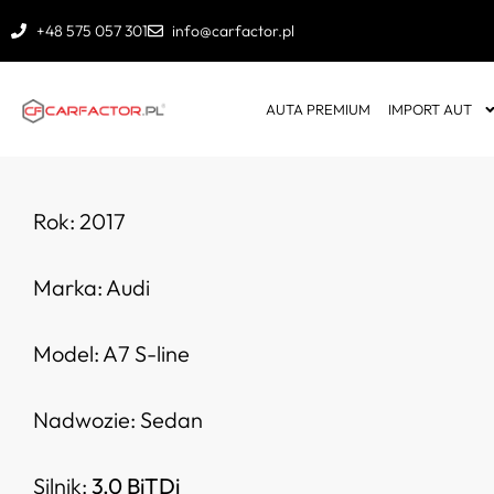
+48 575 057 301
info@carfactor.pl
AUTA PREMIUM
IMPORT AUT
Rok: 2017
Marka: Audi
Model: A7 S-line
Nadwozie: Sedan
Silnik:
3.0 BiTDi