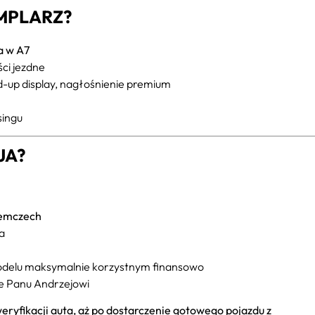
MPLARZ?
a w A7
ci jezdne
d-up display, nagłośnienie premium
singu
JA?
iemczech
ta
delu maksymalnie korzystnym finansowo
ne Panu Andrzejowi
weryfikacji auta, aż po dostarczenie gotowego pojazdu z