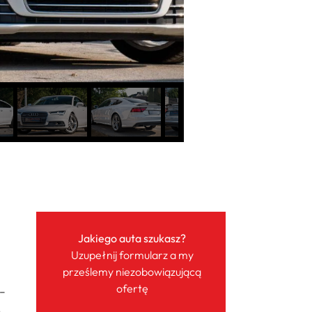
Jakiego auta szukasz?
Uzupełnij formularz a my
prześlemy niezobowiązującą
ofertę
–
.