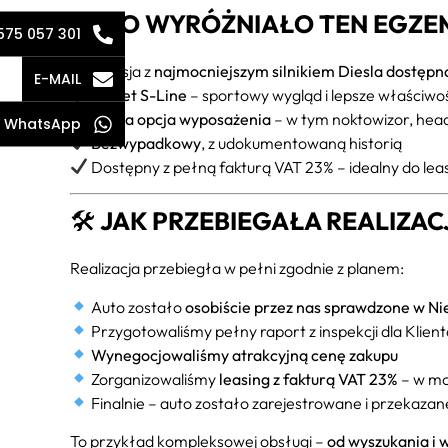
CO WYRÓŻNIAŁO TEN EGZE
575 057 301
Wersja z
najmocniejszym silnikiem Diesla dostępn
E-MAIL
Pakiet S-Line
– sportowy wygląd i lepsze właściwoś
Pełna opcja wyposażenia
– w tym noktowizor, hea
WhatsApp
Bezwypadkowy
, z udokumentowaną historią
Dostępny z pełną fakturą VAT 23% – idealny do lea
🛠
JAK PRZEBIEGAŁA REALIZAC
Realizacja przebiegła w pełni zgodnie z planem:
Auto zostało
osobiście przez nas sprawdzone w N
Przygotowaliśmy pełny raport z inspekcji dla Klien
Wynegocjowaliśmy atrakcyjną cenę zakupu
Zorganizowaliśmy
leasing z fakturą VAT 23%
– w mo
Finalnie – auto zostało zarejestrowane i przekaza
To przykład kompleksowej obsługi –
od wyszukania i 