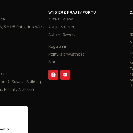
WYBIERZ KRAJ IMPORTU
D
sce:
Auta z Holandii
C
6, 32-125 Pobiednik Wielki
Auta z Niemiec
J
Auta ze Szwecji
3
N
Regulamin
O
Polityka prywatności
Blog
M
P
aju:
M
M
rarr, Al Suwaidi Building,
J
e Emiraty Arabskie
ietlać