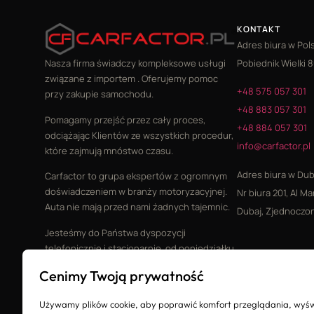
KONTAKT
Adres biura w Pol
Pobiednik Wielki 8
Nasza firma świadczy kompleksowe usługi
związane z importem . Oferujemy pomoc
+48 575 057 301
przy zakupie samochodu.
+48 883 057 301
Pomagamy przejść przez cały proces,
+48 884 057 301
odciążając Klientów ze wszystkich procedur,
info@carfactor.pl
które zajmują mnóstwo czasu.
Adres biura w Dub
Carfactor to grupa ekspertów z ogromnym
doświadczeniem w branży motoryzacyjnej.
Nr biura 201, Al Ma
Auta nie mają przed nami żadnych tajemnic.
Dubaj, Zjednoczon
Jesteśmy do Państwa dyspozycji
telefonicznie i stacjonarnie, od poniedziałku
do piątku w godzinach 9.00-20.00
Cenimy Twoją prywatność
Używamy plików cookie, aby poprawić komfort przeglądania, wyśw