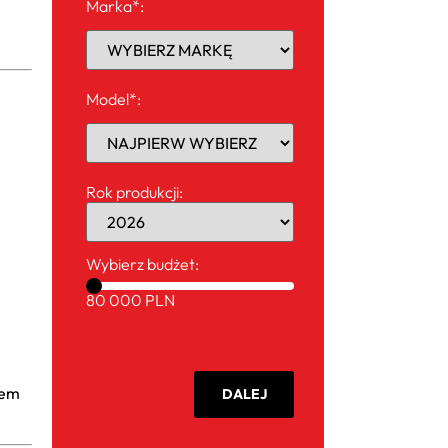
Marka*:
Model*:
Rok produkcji:
Wybierz budżet:
80 000 PLN
iem
DALEJ