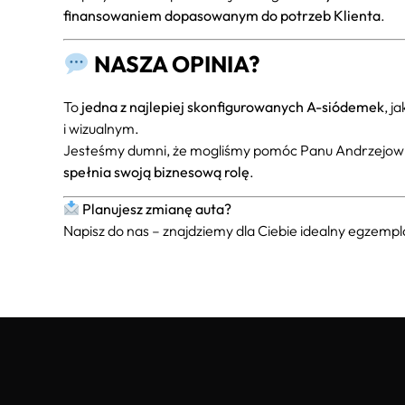
finansowaniem dopasowanym do potrzeb Klienta
.
NASZA OPINIA?
To
jedna z najlepiej skonfigurowanych A-siódemek
, j
i wizualnym.
Jesteśmy dumni, że mogliśmy pomóc Panu Andrzejowi w
spełnia swoją biznesową rolę
.
Planujesz zmianę auta?
Napisz do nas – znajdziemy dla Ciebie idealny egzemp