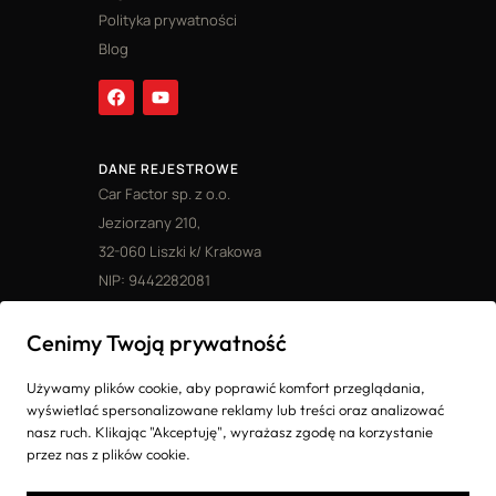
Polityka prywatności
Blog
DANE REJESTROWE
Car Factor sp. z o.o.
Jeziorzany 210,
32-060 Liszki k/ Krakowa
NIP: 9442282081
Ostatnie realizacje
Cenimy Twoją prywatność
Mitsubishi Pajero z Dubaju
Porsche Boxster z Japonii
Używamy plików cookie, aby poprawić komfort przeglądania,
Mercedes S500 z Japonii
wyświetlać spersonalizowane reklamy lub treści oraz analizować
Mercedes S550 Lorinser z Japonii
nasz ruch. Klikając "Akceptuję", wyrażasz zgodę na korzystanie
Jeep Grand Wagoneer z Dubaju
przez nas z plików cookie.