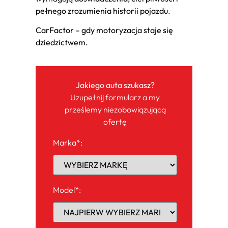
pełnego zrozumienia historii pojazdu
.
CarFactor – gdy motoryzacja staje się
dziedzictwem.
Jakiego auta szukasz?
Uzupełnij formularz a my
prześlemy niezobowiązującą
ofertę
Marka*:
Model*: