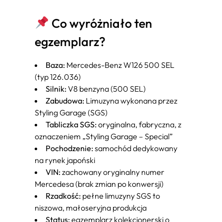
Co wyróżniało ten
egzemplarz?
Baza:
Mercedes-Benz W126 500 SEL
(typ 126.036)
Silnik:
V8 benzyna (500 SEL)
Zabudowa:
Limuzyna wykonana przez
Styling Garage (SGS)
Tabliczka SGS:
oryginalna, fabryczna, z
oznaczeniem „Styling Garage – Special”
Pochodzenie:
samochód dedykowany
na rynek japoński
VIN:
zachowany oryginalny numer
Mercedesa (brak zmian po konwersji)
Rzadkość:
pełne limuzyny SGS to
niszowa, małoseryjna produkcja
Status:
egzemplarz kolekcjonerski o