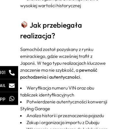
wysokiej wartości historycznej
Jak przebiegała
realizacja?
Samochód został pozyskany z rynku
emirackiego, gdzie wcześniej trafił z
Japonii. W tego typu realizacjach kluczowe
znaczenie ma nie szybkość, a
pewność
301
pochodzenia i autentyczności
.
AIL
Weryfikacja numeru VIN oraz obu
tabliczek identyfikacyjnych
pp
Potwierdzenie autentyczności konwersji
Styling Garage
Analiza historii i przeznaczenia pojazdu
Zakup i organizacja importu z Dubaju