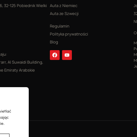
6, 32-125 Pobiednik Wielki
Auta z Niemiec
J
Auta ze Szwecji
3
N
Regulamin
O
Polityka prywatności
Blog
M
P
aju:
M
M
rarr, Al Suwaidi Building,
J
e Emiraty Arabskie
ietlać
kając
ie.