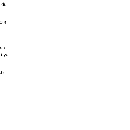
di,
aut
ych
 być
ub