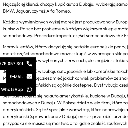
Najczęściej klienci, chcący kupić auto z Dubaju, wybierają sa
BMW, Jaguar, czy też Alfa Romeo.
Każda z wymienionych wyżej marek jest produkowana w Europi
kupisz w Polsce bez problemu w każdym większym sklepie motor
samochodowy. Procedura importu części samochodowych z Emir
Mamy klientów, którzy decydują się na takie europejskie perły,
marek części samochodowe możesz kupić w wybranych sklepac
przeprowadzona w wybranych serwisach, ale znajdziesz takie 
575 057 301
Jeśli chcesz kupić w Dubaju auto japońskie lub koreańskie takic
E-MAIL
Mazda – też nie będziesz mieć jakichkolwiek problemów ze znal
japońskich i koreańskich są ogólnie dostępne. Dystrybucja czę
WhatsApp
Jeśli zdecydujesz się na auto amerykańskie, kupione w Dubaju, 
samochodowych z Dubaju. W Polsce działa wiele firm, które z
amerykańskich. Są też specjalne warsztaty, które naprawiają a
amerykański (sprowadzone z Dubaju) musisz przerobić, przede 
przypadku nie musisz się martwić o to, gdzie znaleźć zaufan