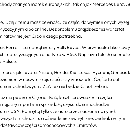
mochody znanych marek europejskich, takich jak Mercedes Benz, Au
e. Dzięki temu masz pewność, że części do wymienionych wyżej 
yzacyjnym albo online. Bez problemu znajdziesz też warsztat
atów nie jest Ci do niczego potrzebna.
 jak Ferrari, Lamborghini czy Rolls Royce. W przypadku luksusow
h motoryzacyjnych albo tylko w ASO. Naprawa takich aut może
w Polsce.
h marek jak Toyota, Nissan, Honda, Kia, Lexus, Hyundai, Genesis l
ezieniem w naszym kraju części czy warsztatu. Części to aut
ści samochodowych z ZEA też nie będzie Ci potrzebna.
też nie powinien Cię martwić, koszt sprowadzenia części
ajmują się importem i sprzedażą części do samochodów
uta z USA. Pamiętaj tylko, że auto przeznaczone na rynek
wszystkim chodzi tu o oświetlenie zewnętrzne. Jednak i w tym
ych dostawców części samochodowych z Emiratów.