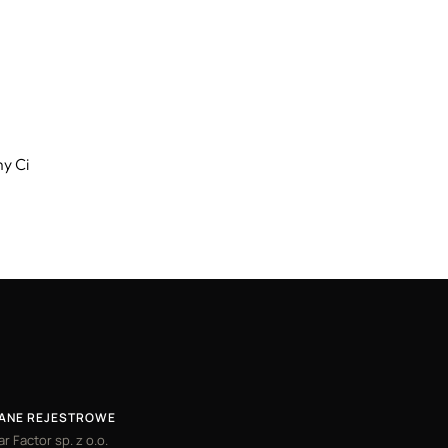
y Ci
ANE REJESTROWE
ar Factor sp. z o.o.