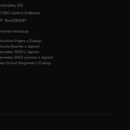
eziorzany 210,
2-060 Liszki k/ Krakowa
IP: 9442282081
statnie realizacje
itsubishi Pajero z Dubaju
orsche Boxster z Japonii
ercedes S500 z Japonii
ercedes S550 Lorinser z Japonii
eep Grand Wagoneer z Dubaju