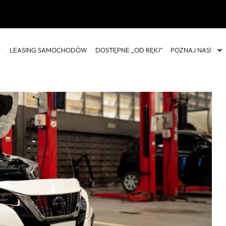
LEASING SAMOCHODÓW
DOSTĘPNE „OD RĘKI”
POZNAJ NAS!