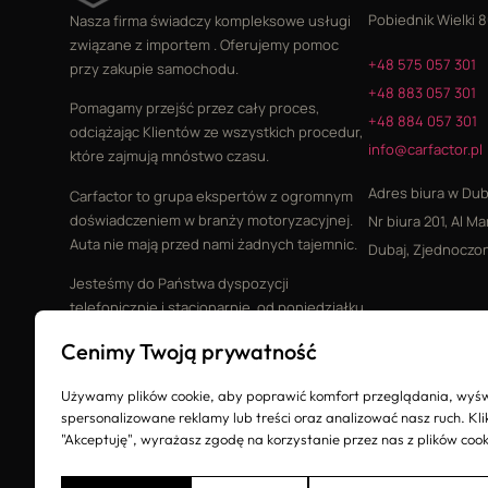
Pobiednik Wielki 8
Nasza firma świadczy kompleksowe usługi
związane z importem . Oferujemy pomoc
+48 575 057 301
przy zakupie samochodu.
+48 883 057 301
Pomagamy przejść przez cały proces,
+48 884 057 301
odciążając Klientów ze wszystkich procedur,
info@carfactor.pl
które zajmują mnóstwo czasu.
Adres biura w Dub
Carfactor to grupa ekspertów z ogromnym
doświadczeniem w branży motoryzacyjnej.
Nr biura 201, Al Ma
Auta nie mają przed nami żadnych tajemnic.
Dubaj, Zjednoczon
Jesteśmy do Państwa dyspozycji
telefonicznie i stacjonarnie, od poniedziałku
do piątku w godzinach 9.00-20.00
Cenimy Twoją prywatność
Używamy plików cookie, aby poprawić komfort przeglądania, wyśw
spersonalizowane reklamy lub treści oraz analizować nasz ruch. Kli
"Akceptuję", wyrażasz zgodę na korzystanie przez nas z plików cook
Wszelkie prawa zastrzeżone © Copyright 2026 Carfactor.pl