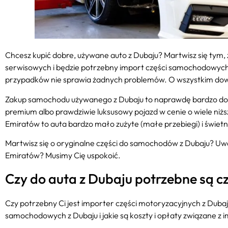
Chcesz kupić dobre, używane auto z Dubaju? Martwisz się tym,
serwisowych i będzie potrzebny import części samochodowych z
przypadków nie sprawia żadnych problemów. O wszystkim dowie
Zakup samochodu używanego z Dubaju to naprawdę bardzo dobr
premium albo prawdziwie luksusowy pojazd w cenie o wiele niżs
Emiratów to auta bardzo mało zużyte (małe przebiegi) i świe
Martwisz się o oryginalne części do samochodów z Dubaju? Uw
Emiratów? Musimy Cię uspokoić.
Czy do auta z Dubaju potrzebne są c
Czy potrzebny Ci jest importer części motoryzacyjnych z Dubaju
samochodowych z Dubaju i jakie są koszty i opłaty związane z 