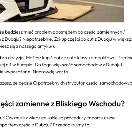
 że będziesz mieć problem z dostępem do części zamiennych /
 Dubaju? Niepotrzebnie. Zakup części do aut z Dubaju w większ
sz się z naszego artykułu.
a decyzja. Możesz kupić dobre auto klasy kompaktowej, średnie
zej niż w Europie. Do tego większość samochodów z Dubaju i
tnie wyposażone. Naprawdę warto.
ażasz, że będzie Ci potrzebny dystrybutor części samochodowyc
zęści zamienne z Bliskiego Wschodu?
? Czy musisz wiedzieć, jakie są procedury importu części
importem części z Dubaju? Przeanalizujmy to.