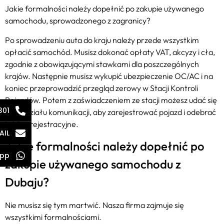
Jakie formalności należy dopełnić po zakupie używanego
samochodu, sprowadzonego z zagranicy?
Po sprowadzeniu auta do kraju należy przede wszystkim
opłacić samochód. Musisz dokonać opłaty VAT, akcyzy i cła,
zgodnie z obowiązującymi stawkami dla poszczególnych
krajów. Następnie musisz wykupić ubezpieczenie OC/AC i na
koniec przeprowadzić przegląd zerowy w Stacji Kontroli
Pojazdów. Potem z zaświadczeniem ze stacji możesz udać się
301
do wydziału komunikacji, aby zarejestrować pojazd i odebrać
tablice rejestracyjne.
AIL
Jakie formalności należy dopełnić po
pp
zakupie używanego samochodu z
Dubaju?
Nie musisz się tym martwić. Nasza firma zajmuje się
wszystkimi formalnościami.