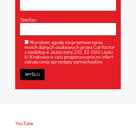
Telefon:
Wyrażam zgodę na przetwarzanie
moich danych osobowych przez Carfactor
z siedzibą w Jeziorzany 210, 32-060 Liszki
k/ Krakowa w celu proponowania mi ofert
zakupu oraz sprzedaży samochodów.
YouTube