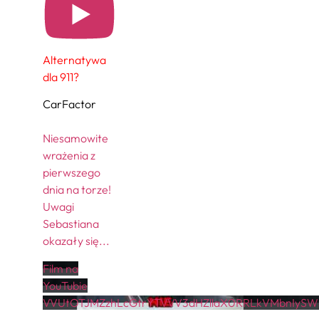
Alternatywa
dla 911?
CarFactor
Niesamowite
wrażenia z
pierwszego
dnia na torze!
Uwagi
Sebastiana
okazały się
...
Film na
YouTubie
VVUtOTJMZzhLcGtrYTVVV3dHZllaX0RRLkVMbnIySW