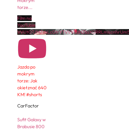
mokrym
torze
...
Film na
YouTubie
VVUtOTJMZzhLcGtrYTVVV3dHZllaX0RRLmlscnhrUm5
Jazda po
mokrym
torze: Jak
okiełznać 640
KM! #shorts
CarFactor
Sufit Galaxy w
Brabusie 800