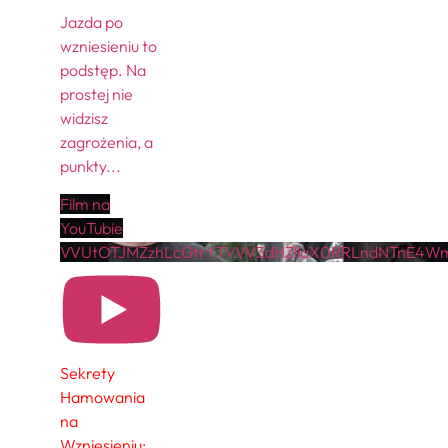
Jazda po
wzniesieniu to
podstęp. Na
prostej nie
widzisz
zagrożenia, a
punkty
...
Film na
YouTubie
VVUtOTJMZzhLcGtrYTVVV3dHZllaX0RRLndNTnE4W
Sekrety
Hamowania
na
Wzniesieniu: