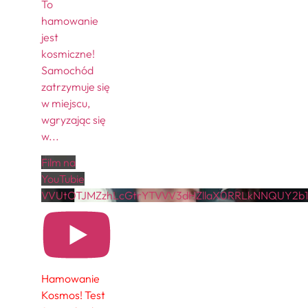
To
hamowanie
jest
kosmiczne!
Samochód
zatrzymuje się
w miejscu,
wgryzając się
w
...
Film na
YouTubie
VVUtOTJMZzhLcGtrYTVVV3dHZllaX0RRLkNNQUY2b1
Hamowanie
Kosmos! Test