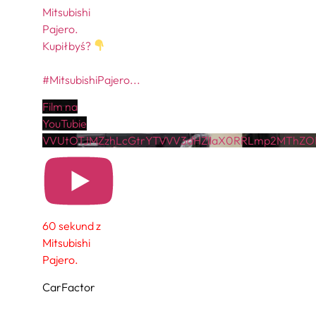
Mitsubishi
Pajero.
Kupiłbyś?
#MitsubishiPajero
...
Film na
YouTubie
VVUtOTJMZzhLcGtrYTVVV3dHZllaX0RRLmp2MThZO
60 sekund z
Mitsubishi
Pajero.
CarFactor