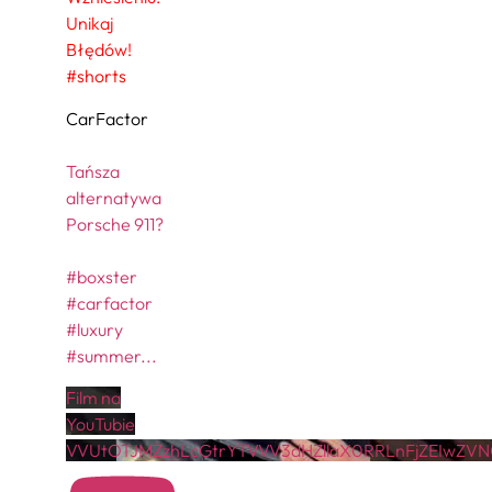
Unikaj
Błędów!
#shorts
CarFactor
Tańsza
alternatywa
Porsche 911?
#boxster
#carfactor
#luxury
#summer
...
Film na
YouTubie
VVUtOTJMZzhLcGtrYTVVV3dHZllaX0RRLnFjZEIwZV