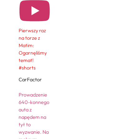
Pierwszy raz
na torze z
Matim:
Ogarnęliśmy
temat!
#shorts
CarFactor
Prowadzenie
640-konnego
auta z
napędem na
tył to
wyzwanie. Na