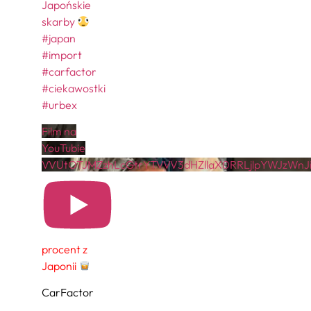
Japońskie
skarby
#japan
#import
#carfactor
#ciekawostki
#urbex
Film na
YouTubie
VVUtOTJMZzhLcGtrYTVVV3dHZllaX0RRLjlpYWJzWnJi
procent z
Japonii
CarFactor