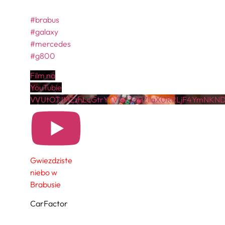
#brabus
#galaxy
#mercedes
#g800
Film na
YouTubie
VVUtOTJMZzhLcGtrYTVVV3dHZllaX0RRLjF4YmNKN
Gwiezdziste
niebo w
Brabusie
CarFactor