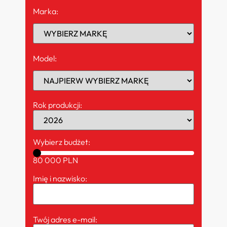
Marka:
Model:
Rok produkcji:
Wybierz budżet:
80 000 PLN
Imię i nazwisko:
Twój adres e-mail: